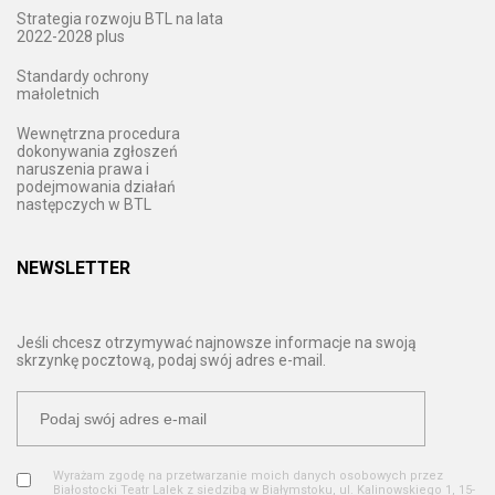
Strategia rozwoju BTL na lata
2022-2028 plus
Standardy ochrony
małoletnich
Wewnętrzna procedura
dokonywania zgłoszeń
naruszenia prawa i
podejmowania działań
następczych w BTL
NEWSLETTER
Jeśli chcesz otrzymywać najnowsze informacje na swoją
skrzynkę pocztową, podaj swój adres e-mail.
Wyrażam zgodę na przetwarzanie moich danych osobowych przez
Białostocki Teatr Lalek z siedzibą w Białymstoku, ul. Kalinowskiego 1, 15-