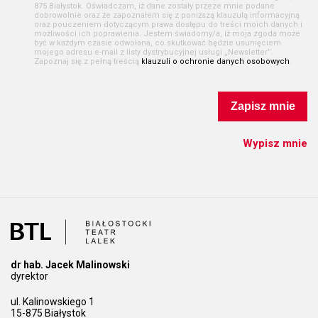
875 Białystok. Oświadczam, iż dane zostały przeze mnie podane
dobrowolnie oraz że zapoznałem się z poniższą klauzulą informacyjną
oraz pouczeniem dotyczącym prawa dostępu do treści moich danych i
możliwości ich poprawienia. Jestem świadomy/a, iż moja zgoda może
być w każdym czasie odwołana, co skutkować będzie usunięciem
mojego adresu e-mail z listy dystrybucyjnej usługi „Newsletter”.
Zapoznaj się z pełną treścią
klauzuli o ochronie danych osobowych
.
Zapisz mnie
Wypisz mnie
dr hab. Jacek Malinowski
dyrektor
ul. Kalinowskiego 1
15-875 Białystok