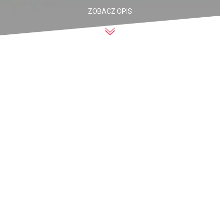
ZOBACZ OPIS
KATEGORIA
BTL NOWA DRAMATURGIA
KATEGORIA WIEKOWA
DLA RODZINY
CZAS TRWANIA
90 MINUT
CIEŃ
OPIS / OVERVIEW